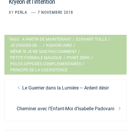
Kryeon et l’intention
BY
PERLA
7 NOVEMBRE 2018
TAGS:
A PARTIR DE MAINTENANT
/
ECKHART TOLLE
/
JE CHOISIS DE ...
/
KISHORI AIRD
/
MÊME SI JE NE SAIS PAS COMMENT
/
PETITE FORMULE MAGIQUE
/
POINT ZERO
/
POLES OPPOSÉS COMPLEMENTAIRES
/
PRINCIPE DE LA COEXISTENCE
Navigation
Previous
Le Guerrier dans la Lumière – Ardent désir
de
post:
l’article
Next
Cheminer avec l’Enfant-Moi d’Isabelle Padovani
post: