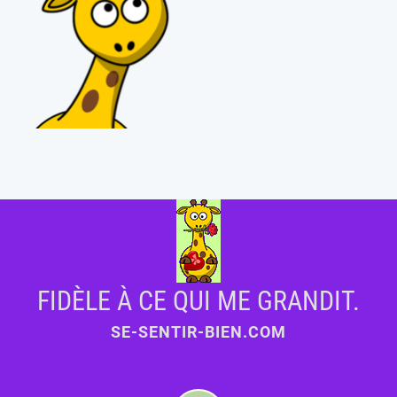
FIDÈLE À CE QUI ME GRANDIT.
SE-SENTIR-BIEN.COM