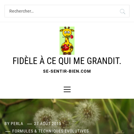
Skip
Rechercher :
to
content
FIDÈLE À CE QUI ME GRANDIT.
SE-SENTIR-BIEN.COM
Primary
Menu
BY
PERLA
27 AOÛT 2015
FORMULES & TECHNIQUES EVOLUTIVES