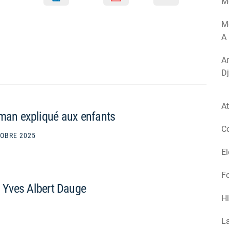
Mé
M
A 
Am
Dj
At
pman expliqué aux enfants
Co
TOBRE 2025
El
Fo
n Yves Albert Dauge
Hi
La