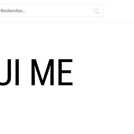
echercher :
UI ME