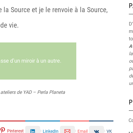
P
 la Source et je le renvoie à la Source,
D’
de vie.
mu
t
A
la
sse d’un miroir à un autre.
ou
pa
de
un
 ateliers de YAD – Perla Planeta
P
C
Pinterest
LinkedIn
Email
VK