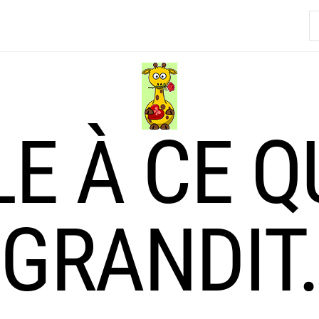
R
LE À CE Q
GRANDIT.