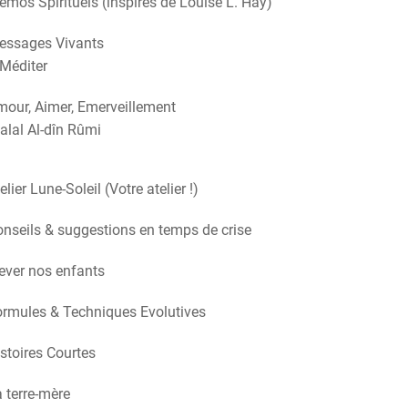
mos Spirituels (inspirés de Louise L. Hay)
essages Vivants
Méditer
our, Aimer, Emerveillement
alal Al-dîn Rûmi
elier Lune-Soleil (Votre atelier !)
nseils & suggestions en temps de crise
ever nos enfants
rmules & Techniques Evolutives
stoires Courtes
 terre-mère