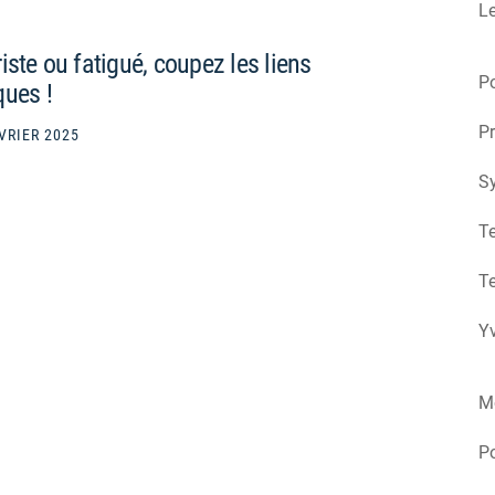
Le
iste ou fatigué, coupez les liens
Po
ques !
Pr
VRIER 2025
S
Te
Te
Yv
M
P