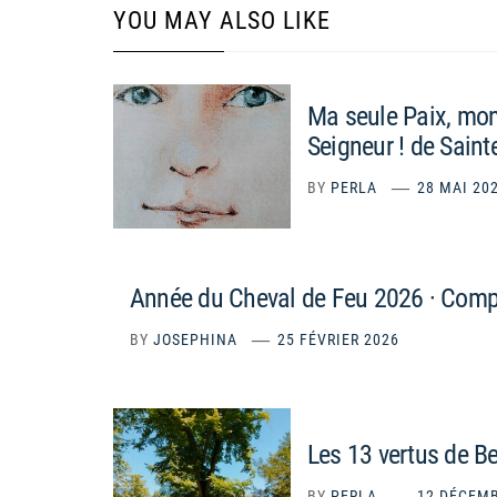
YOU MAY ALSO LIKE
Ma seule Paix, mon
Seigneur ! de Saint
BY
PERLA
28 MAI 20
Année du Cheval de Feu 2026 · Compre
BY
JOSEPHINA
25 FÉVRIER 2026
Les 13 vertus de B
BY
PERLA
12 DÉCEMB