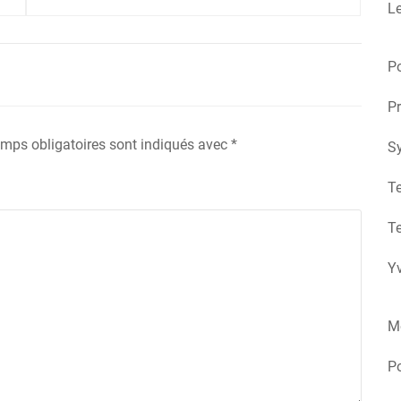
Le
post:
Po
Pr
mps obligatoires sont indiqués avec
*
S
Te
Te
Yv
M
P