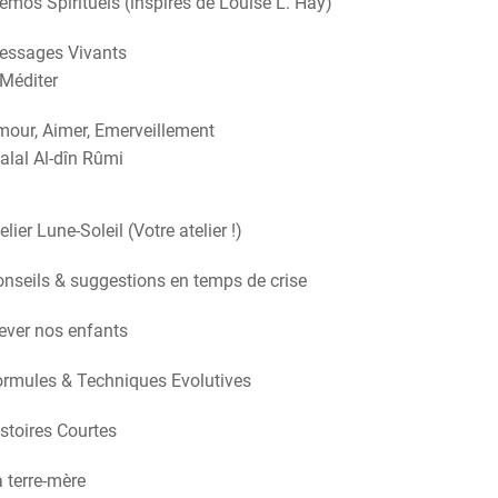
mos Spirituels (inspirés de Louise L. Hay)
essages Vivants
Méditer
our, Aimer, Emerveillement
alal Al-dîn Rûmi
elier Lune-Soleil (Votre atelier !)
nseils & suggestions en temps de crise
ever nos enfants
rmules & Techniques Evolutives
stoires Courtes
 terre-mère