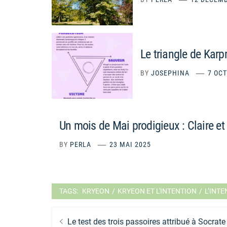
Le triangle de Kar
BY
JOSEPHINA
7 OC
Un mois de Mai prodigieux : Claire et
BY
PERLA
23 MAI 2025
TAGS:
KRYEON
/
KRYEON ET L'INTENTION
/
L’INT
Navigation
Previous
Le test des trois passoires attribué à Socrate