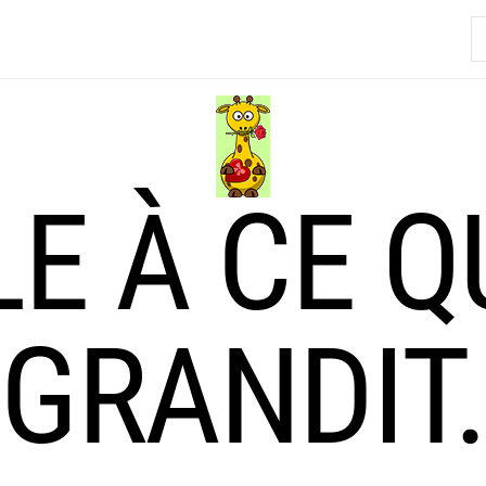
R
LE À CE Q
GRANDIT.