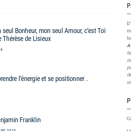
P
D’
 seul Bonheur, mon seul Amour, c’est Toi
mu
e Thérèse de Lisieux
t
A
26
la
ou
pa
de
ndre l’énergie et se positionner .
un
P
enjamin Franklin
C
RE 2025