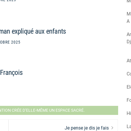
Mé
M
A 
pman expliqué aux enfants
Am
Dj
TOBRE 2025
At
 François
Co
El
Fo
ENTION CRÉE D’ELLE-MÊME UN ESPACE SACRÉ.
Hi
La
Next
Je pense je dis je fais