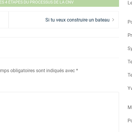
ES 4 ÉTAPES DU PROCESSUS DE LA CNV
Le
Next
Si tu veux construire un bateau
Po
post:
Pr
S
Te
mps obligatoires sont indiqués avec
*
Te
Yv
M
P