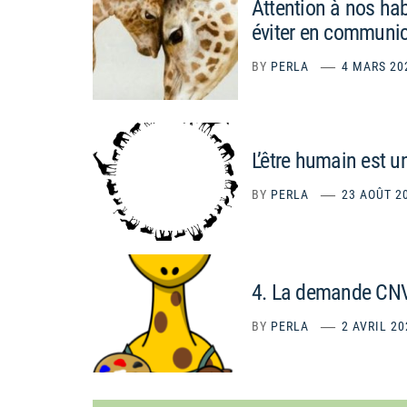
Attention à nos hab
éviter en communic
BY
PERLA
4 MARS 20
L’être humain est u
BY
PERLA
23 AOÛT 2
4. La demande CN
BY
PERLA
2 AVRIL 20