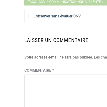
TAGS:
CNV
/
COMMUNICATION NON VIOLENTE
/
L
Navigation
Previous
1. observer sans évaluer CNV
de
post:
l’article
LAISSER UN COMMENTAIRE
Votre adresse e-mail ne sera pas publiée.
Les cha
COMMENTAIRE
*