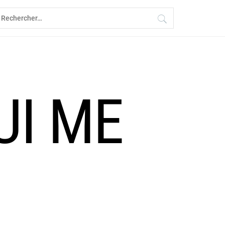
echercher :
UI ME