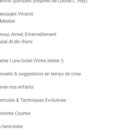
mos Spirituels (inspirés de Louise L. Hay)
essages Vivants
Méditer
our, Aimer, Emerveillement
alal Al-dîn Rûmi
elier Lune-Soleil (Votre atelier !)
nseils & suggestions en temps de crise
ever nos enfants
rmules & Techniques Evolutives
stoires Courtes
 terre-mère