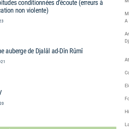
Mé
itudes conditionnées d’écoute (erreurs à
ation non violente)
M
A 
23
Am
Dj
ne auberge de Djalâl ad-Dîn Rûmî
At
021
Co
El
V
Fo
20
Hi
La