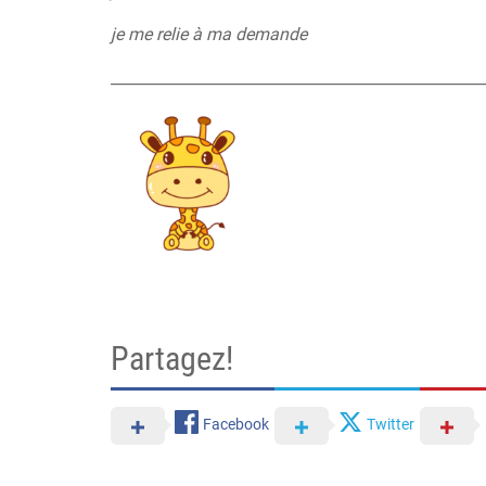
je me relie à ma demande
_________________________________________________
Partagez!
Facebook
Twitter