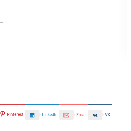
__
Pinterest
LinkedIn
Email
VK