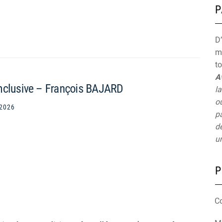
P
D’
mu
t
A
inclusive – François BAJARD
la
ou
 2026
pa
de
un
P
C