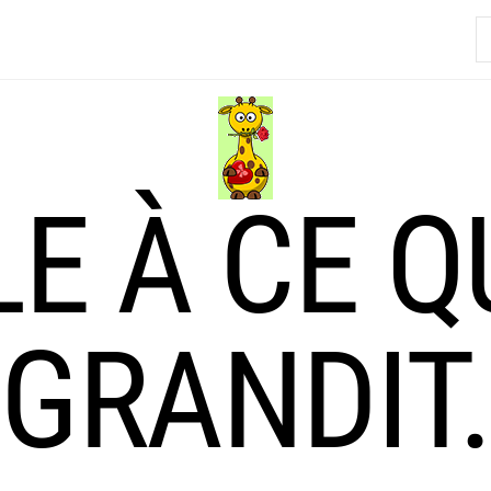
R
LE À CE Q
GRANDIT.