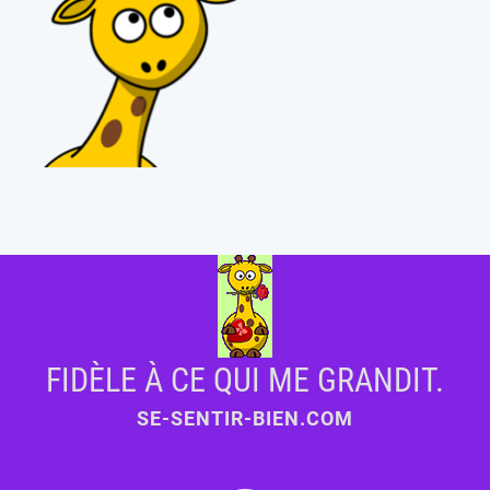
FIDÈLE À CE QUI ME GRANDIT.
SE-SENTIR-BIEN.COM