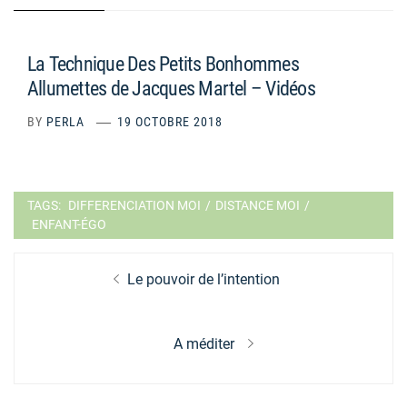
La Technique Des Petits Bonhommes
Allumettes de Jacques Martel – Vidéos
BY
PERLA
19 OCTOBRE 2018
TAGS:
DIFFERENCIATION MOI
/
DISTANCE MOI
/
ENFANT-ÉGO
Navigation
Previous
Le pouvoir de l’intention
de
post:
l’article
Next
A méditer
post: