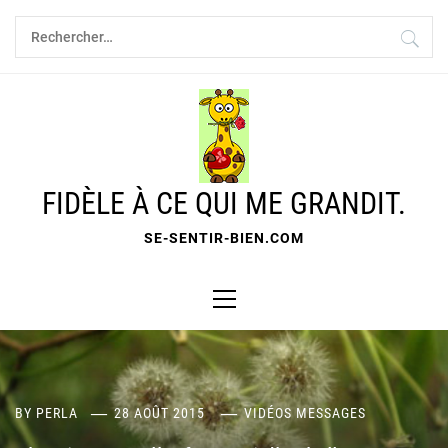
Skip
Rechercher :
to
content
FIDÈLE À CE QUI ME GRANDIT.
SE-SENTIR-BIEN.COM
Primary
Menu
BY
PERLA
28 AOÛT 2015
VIDÉOS MESSAGES