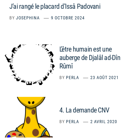
J’ai rangé le placard d’Issâ Padovani
BY
JOSEPHINA
9 OCTOBRE 2024
L’être humain est une
auberge de Djalâl ad-Dîn
Rûmî
BY
PERLA
23 AOÛT 2021
4. La demande CNV
BY
PERLA
2 AVRIL 2020