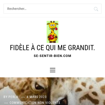
Skip
Rechercher :
to
content
FIDÈLE À CE QUI ME GRANDIT.
SE-SENTIR-BIEN.COM
Primary
Menu
BY
PERLA
4 MARS 2023
COMMUNICATION NON VIOLENTE