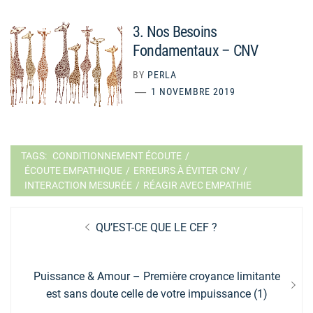
3. Nos Besoins
Fondamentaux – CNV
BY
PERLA
1 NOVEMBRE 2019
TAGS:
CONDITIONNEMENT ÉCOUTE
/
ÉCOUTE EMPATHIQUE
/
ERREURS À ÉVITER CNV
/
INTERACTION MESURÉE
/
RÉAGIR AVEC EMPATHIE
Navigation
Previous
QU’EST-CE QUE LE CEF ?
de
post:
l’article
Next
Puissance & Amour – Première croyance limitante
post:
est sans doute celle de votre impuissance (1)