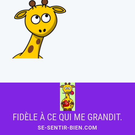
FIDÈLE À CE QUI ME GRANDIT.
SE-SENTIR-BIEN.COM