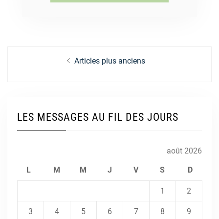
Navigation
Articles plus anciens
des
articles
LES MESSAGES AU FIL DES JOURS
août 2026
L
M
M
J
V
S
D
1
2
3
4
5
6
7
8
9