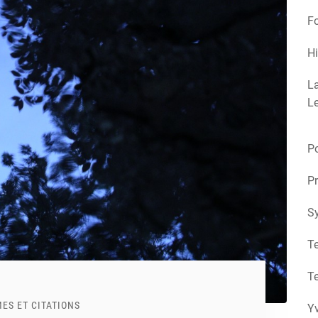
Fo
Hi
La
Le
Po
Pr
S
Te
Te
ES ET CITATIONS
Yv