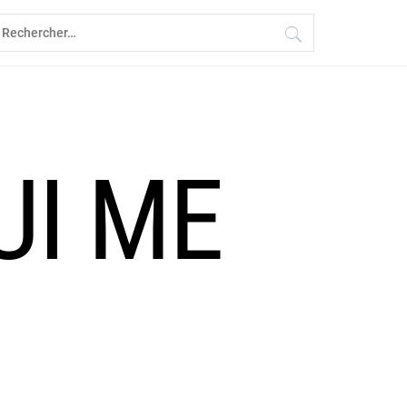
echercher :
UI ME