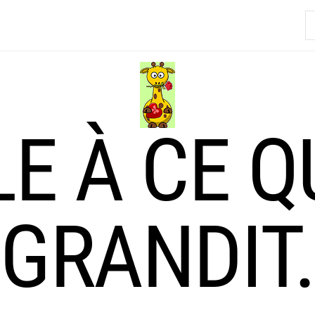
R
LE À CE Q
GRANDIT.