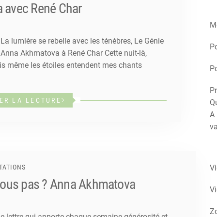
a avec René Char
M
 La lumière se rebelle avec les ténèbres, Le Génie
P
. Anna Akhmatova à René Char Cette nuit-là,
is même les étoiles entendent mes chants
Po
Pr
ER LA LECTURE
Qu
A 
va
V
TATIONS
nous pas ? Anna Akhmatova
V
Zo
ne lettre qui apporte chaque semaine générosité et