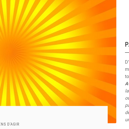
P
D’
mu
t
A
la
ou
pa
de
un
NS D'AGIR