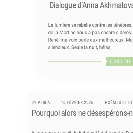
Dialogue d’Anna Akhmatov
La lumière se rebelle contre les ténèbres,
de la Mort ne nous a pas encore sidérés
René, ma voix parle aux malheureux. Ma
silencieux. Seule la nuit, hélas,
CONTINU
BY
PERLA
16 FÉVRIER 2026
POÈMES ET CI
Pourquoi alors ne désespérons-
Je partage un soleil de Fabrice Midal à partir d’u