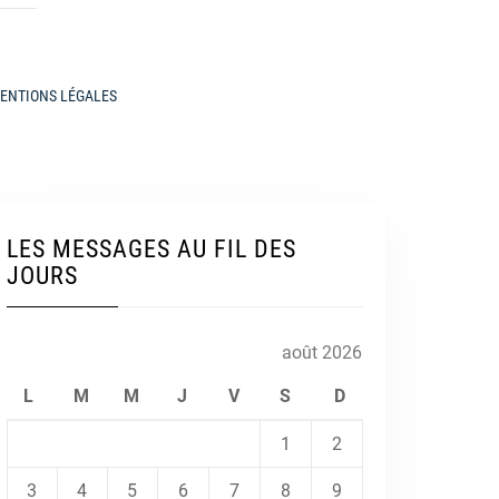
ENTIONS LÉGALES
LES MESSAGES AU FIL DES
JOURS
août 2026
L
M
M
J
V
S
D
1
2
3
4
5
6
7
8
9