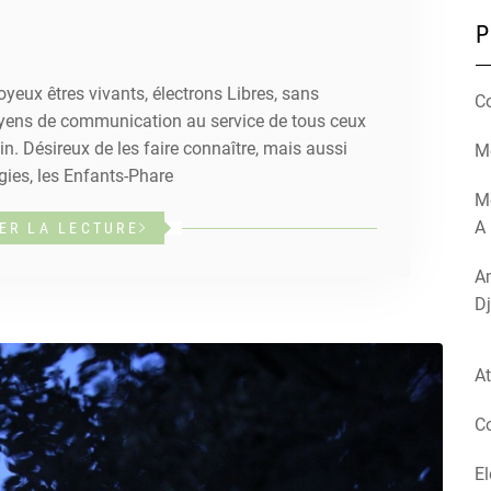
P
yeux êtres vivants, électrons Libres, sans
C
moyens de communication au service de tous ceux
n. Désireux de les faire connaître, mais aussi
Mé
ergies, les Enfants-Phare
M
A 
ER LA LECTURE
Am
Dj
At
Co
El