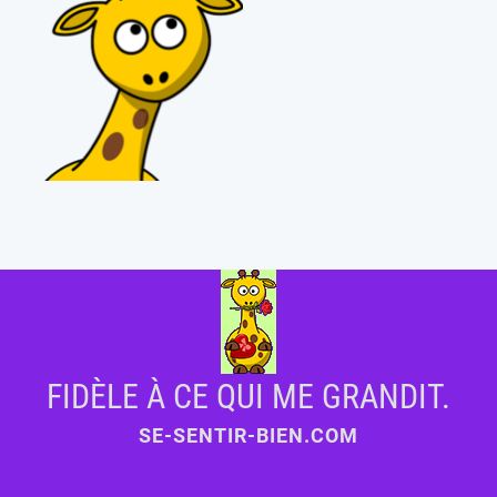
FIDÈLE À CE QUI ME GRANDIT.
SE-SENTIR-BIEN.COM