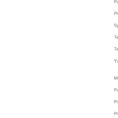
Po
Pr
S
Te
Te
Yv
M
P
Po
Pr