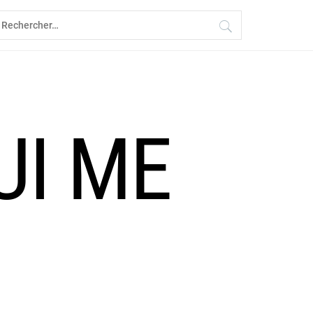
echercher :
UI ME