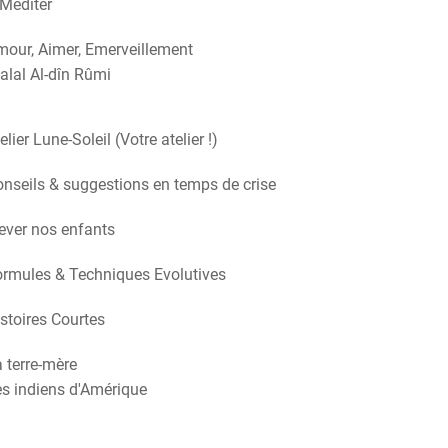
Méditer
our, Aimer, Emerveillement
alal Al-dîn Rûmi
elier Lune-Soleil (Votre atelier !)
nseils & suggestions en temps de crise
ever nos enfants
rmules & Techniques Evolutives
stoires Courtes
 terre-mère
s indiens d'Amérique