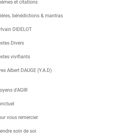
èmes et citations
ières, bénédictions & mantras
ylvain DIDELOT
xtes Divers
xtes vivifiants
es Albert DAUGE (Y.A.D)
oyens d'AGIR
onctuel
ur vous remercier
endre soin de soi