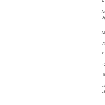
A 
Am
Dj
At
Co
El
Fo
Hi
La
Le