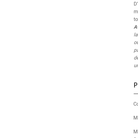
D’
mu
t
A
la
ou
pa
de
un
P
C
Mé
M