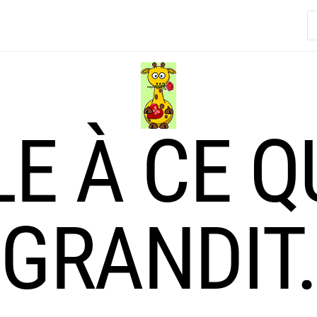
R
LE À CE Q
GRANDIT.