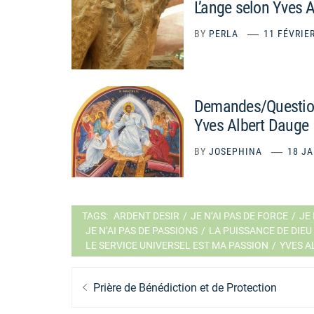
L’ange selon Yves 
BY
PERLA
11 FÉVRIE
Demandes/Questions
Yves Albert Dauge
BY
JOSEPHINA
18 JA
TAGS:
ARDENT DESIR
/
JE N’AI PAS DE FORCE
/
JE 
JE N’AI PAS DE PASSIONS
/
LA PUISSANCE DE DIEU
LE SERVICE UNIVERSEL EST MA PASSION
/
YVES A
Navigation
Previous
Prière de Bénédiction et de Protection
de
post: