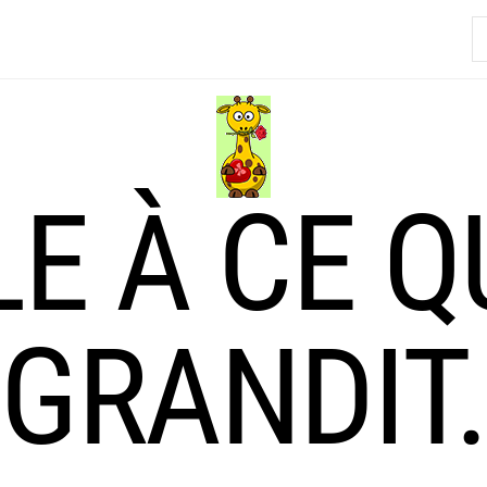
R
LE À CE Q
GRANDIT.