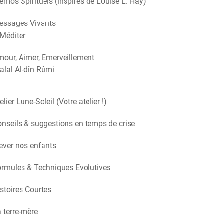
mos Spirituels (inspirés de Louise L. Hay)
essages Vivants
Méditer
our, Aimer, Emerveillement
alal Al-dîn Rûmi
elier Lune-Soleil (Votre atelier !)
nseils & suggestions en temps de crise
ever nos enfants
rmules & Techniques Evolutives
stoires Courtes
 terre-mère