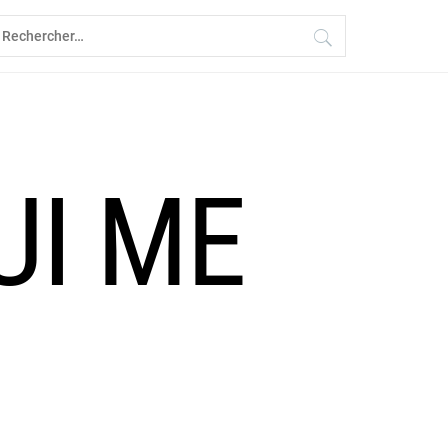
echercher :
UI ME