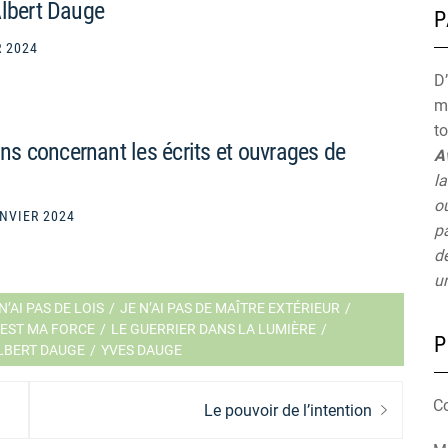
Albert Dauge
P
R 2024
D’
mu
t
 concernant les écrits et ouvrages de
A
la
ou
NVIER 2024
pa
de
un
N’AI PAS DE LOIS
/
JE N’AI PAS DE MAÎTRE EXTÉRIEUR
/
 EST MA FORCE
/
LE GUERRIER DANS LA LUMIÈRE
/
P
LBERT DAUGE
/
YVES DAUGE
C
Next
Le pouvoir de l’intention
post: