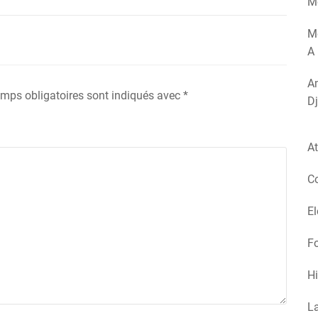
Mé
M
A 
Am
mps obligatoires sont indiqués avec
*
Dj
At
Co
El
Fo
Hi
La