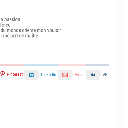
 ma passion
 force
me du monde oriente mon vouloir
ur me sert de maître
Pinterest
LinkedIn
Email
VK