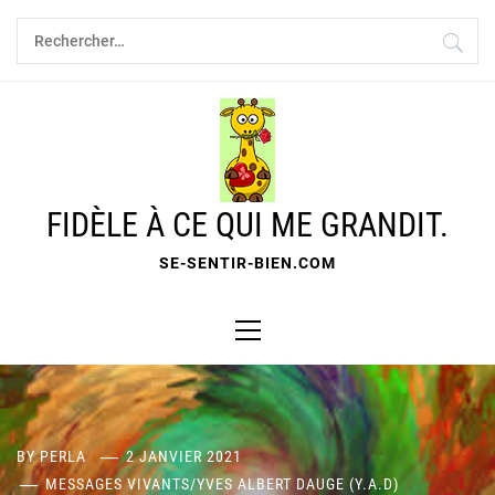
Skip
Rechercher :
to
content
FIDÈLE À CE QUI ME GRANDIT.
SE-SENTIR-BIEN.COM
Primary
Menu
BY
PERLA
2 JANVIER 2021
MESSAGES VIVANTS
/
YVES ALBERT DAUGE (Y.A.D)