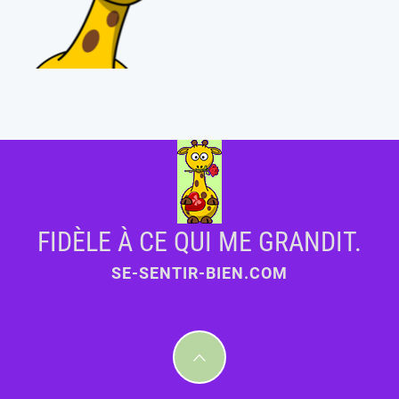
FIDÈLE À CE QUI ME GRANDIT.
SE-SENTIR-BIEN.COM