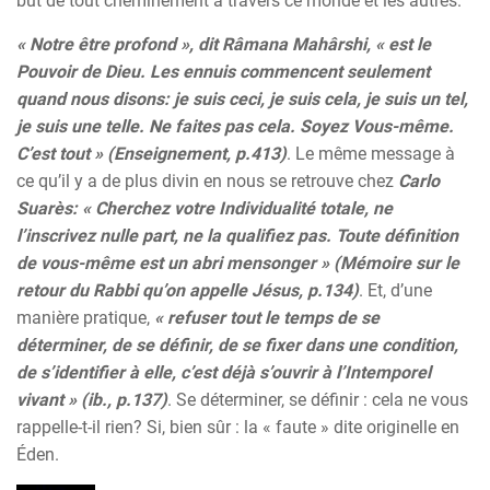
but de tout cheminement à travers ce monde et les autres.
« Notre être profond », dit Râmana Mahârshi, « est le
Pouvoir de Dieu. Les ennuis commencent seulement
quand nous disons: je suis ceci, je suis cela, je suis un tel,
je suis une telle. Ne faites pas cela. Soyez Vous-même.
C’est tout » (Enseignement, p.413)
. Le même message à
ce qu’il y a de plus divin en nous se retrouve chez
Carlo
Suarès: « Cherchez votre Individualité totale, ne
l’inscrivez nulle part, ne la qualifiez pas. Toute définition
de vous-même est un abri mensonger » (Mémoire sur le
retour du Rabbi qu’on appelle Jésus, p.134)
. Et, d’une
manière pratique,
« refuser tout le temps de se
déterminer, de se définir, de se fixer dans une condition,
de s’identifier à elle, c’est déjà s’ouvrir à l’Intemporel
vivant » (ib., p.137)
. Se déterminer, se définir : cela ne vous
rappelle-t-il rien? Si, bien sûr : la « faute » dite originelle en
Éden.