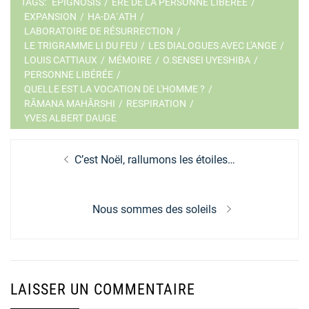
TAGS:
EPIGNOSIS
/
ÈRE DE LA PERSONNE LIBÉRÉE
/
EXPANSION
/
HA-DA`ATH
/
LABORATOIRE DE RÉSURRECTION
/
LE TRIGRAMME LI DU FEU
/
LES DIALOGUES AVEC L'ANGE
/
LOUIS CATTIAUX
/
MÉMOIRE
/
O.SENSEI UYESHIBA
/
PERSONNE LIBÉRÉE
/
QUELLE EST LA VOCATION DE L'HOMME ?
/
RÂMANA MAHÂRSHI
/
RESPIRATION
/
YVES ALBERT DAUGE
Navigation
Previous
C’est Noël, rallumons les étoiles…
de
post:
l’article
Next
Nous sommes des soleils
post:
LAISSER UN COMMENTAIRE