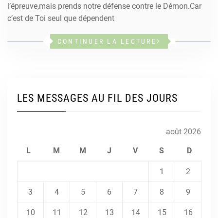
l’épreuve,mais prends notre défense contre le Démon.Car
c’est de Toi seul que dépendent
CONTINUER LA LECTURE
LES MESSAGES AU FIL DES JOURS
août 2026
L
M
M
J
V
S
D
1
2
3
4
5
6
7
8
9
10
11
12
13
14
15
16