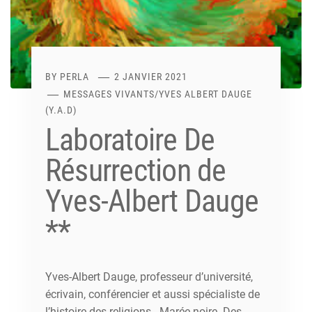
BY
PERLA
2 JANVIER 2021
MESSAGES VIVANTS
/
YVES ALBERT DAUGE
(Y.A.D)
Laboratoire De
Résurrection de
Yves-Albert Dauge
**
Yves-Albert Dauge, professeur d’université,
écrivain, conférencier et aussi spécialiste de
l’histoire des religions. Marée noire. Des