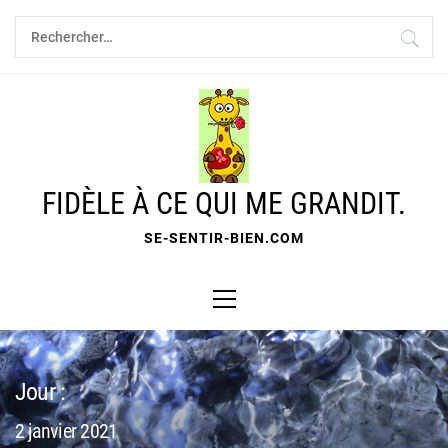
Skip
Rechercher :
to
content
FIDÈLE À CE QUI ME GRANDIT.
SE-SENTIR-BIEN.COM
Primary
Menu
Jour :
2 janvier 2021