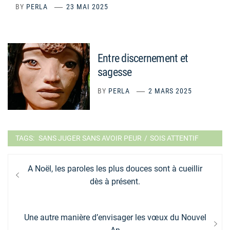
BY
PERLA
23 MAI 2025
Entre discernement et
sagesse
BY
PERLA
2 MARS 2025
TAGS:
SANS JUGER SANS AVOIR PEUR
/
SOIS ATTENTIF
Navigation
Previous
A Noël, les paroles les plus douces sont à cueillir
de
post:
dès à présent.
l’article
Next
Une autre manière d’envisager les vœux du Nouvel
post: