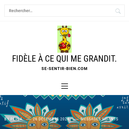
Skip
Rechercher :
to
content
FIDÈLE À CE QUI ME GRANDIT.
SE-SENTIR-BIEN.COM
Primary
Menu
BY
PERLA
26 DÉCEMBRE 2024
MESSAGES VIVANTS