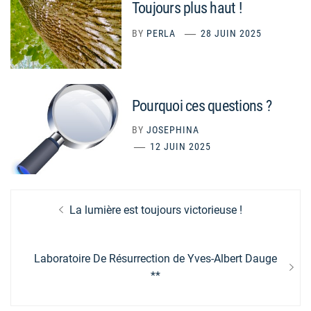
Toujours plus haut !
BY
PERLA
28 JUIN 2025
Pourquoi ces questions ?
BY
JOSEPHINA
12 JUIN 2025
Navigation
Previous
La lumière est toujours victorieuse !
de
post:
l’article
Next
Laboratoire De Résurrection de Yves-Albert Dauge
post:
**