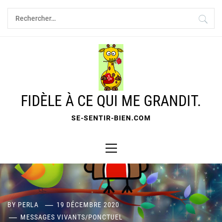
Skip
Rechercher :
to
content
FIDÈLE À CE QUI ME GRANDIT.
SE-SENTIR-BIEN.COM
Primary
Menu
BY
PERLA
19 DÉCEMBRE 2020
MESSAGES VIVANTS
/
PONCTUEL