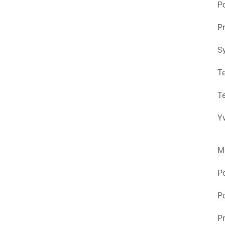
Po
Pr
S
Te
Te
Yv
M
P
Po
Pr