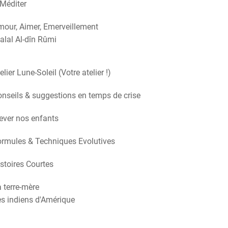
Méditer
our, Aimer, Emerveillement
alal Al-dîn Rûmi
elier Lune-Soleil (Votre atelier !)
nseils & suggestions en temps de crise
ever nos enfants
rmules & Techniques Evolutives
stoires Courtes
 terre-mère
s indiens d'Amérique