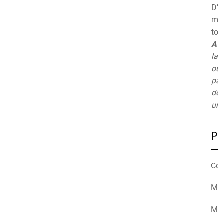
D’
mu
t
A
la
ou
pa
de
un
P
C
Mé
M