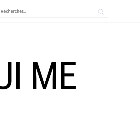
echercher :
UI ME