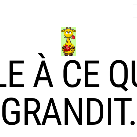
R
LE À CE Q
GRANDIT.