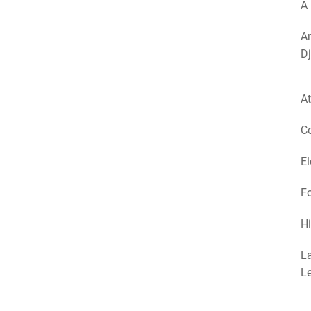
A 
Am
Dj
At
Co
El
Fo
Hi
La
Le