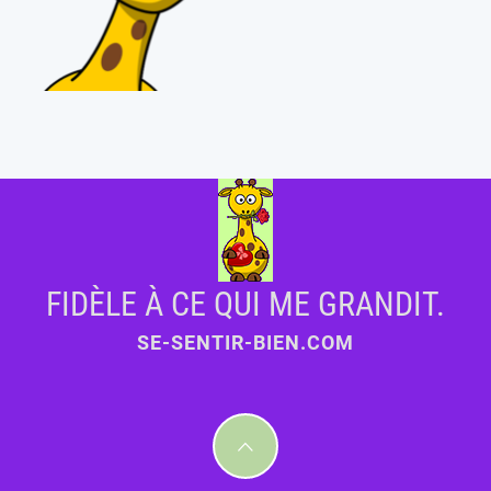
FIDÈLE À CE QUI ME GRANDIT.
SE-SENTIR-BIEN.COM