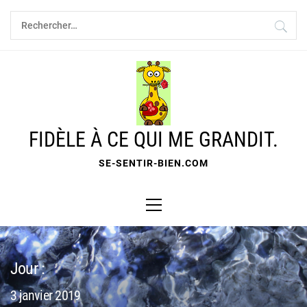
Skip
Rechercher :
to
content
FIDÈLE À CE QUI ME GRANDIT.
SE-SENTIR-BIEN.COM
Primary
Menu
Jour :
3 janvier 2019