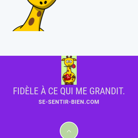
FIDÈLE À CE QUI ME GRANDIT.
SE-SENTIR-BIEN.COM