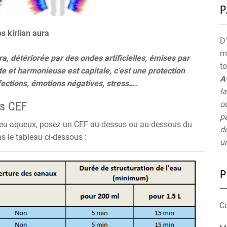
P
s kirlian aura
D’
mu
a, détériorée par des ondes artificielles, émises par
t
e et harmonieuse est capitale, c’est une protection
A
fections, émotions négatives, stress….
la
es CEF
ou
pa
ilieu aqueux, posez un CEF au-dessus ou au-dessous du
de
s le tableau ci-dessous :
un
P
C