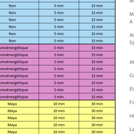
Mé
M
A 
Am
Dj
At
Co
El
Fo
Hi
La