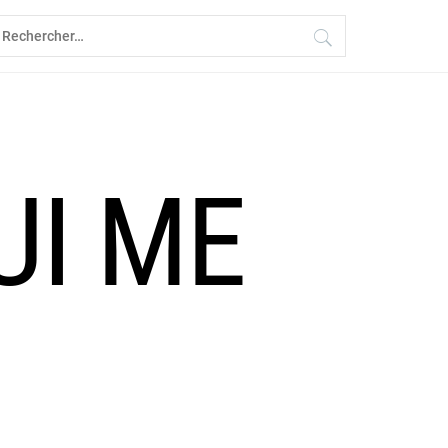
echercher :
UI ME