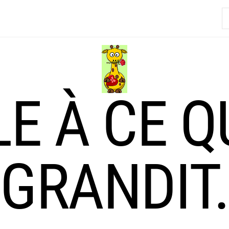
R
LE À CE Q
GRANDIT.