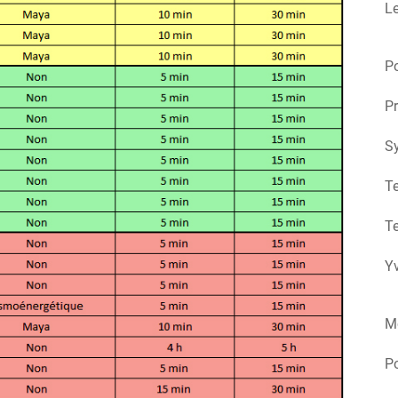
Le
Po
Pr
S
Te
Te
Yv
M
P