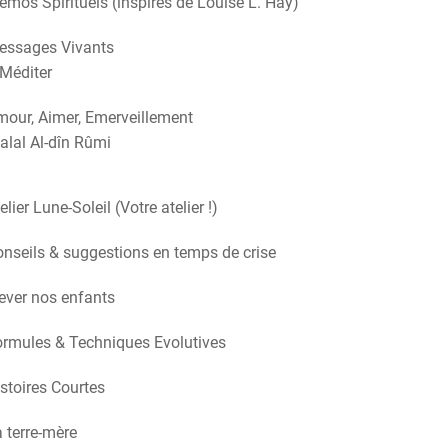
mos Spirituels (inspirés de Louise L. Hay)
essages Vivants
Méditer
our, Aimer, Emerveillement
alal Al-dîn Rûmi
elier Lune-Soleil (Votre atelier !)
nseils & suggestions en temps de crise
ever nos enfants
rmules & Techniques Evolutives
stoires Courtes
 terre-mère