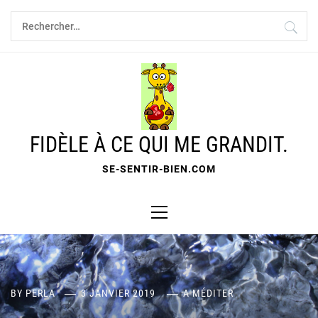
Skip
Rechercher :
to
content
FIDÈLE À CE QUI ME GRANDIT.
SE-SENTIR-BIEN.COM
Primary
Menu
BY
PERLA
3 JANVIER 2019
A MÉDITER