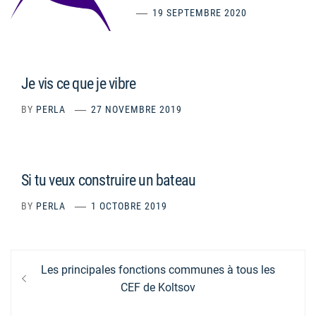
19 SEPTEMBRE 2020
Je vis ce que je vibre
BY
PERLA
27 NOVEMBRE 2019
Si tu veux construire un bateau
BY
PERLA
1 OCTOBRE 2019
Navigation
Previous
Les principales fonctions communes à tous les
de
post:
CEF de Koltsov
l’article