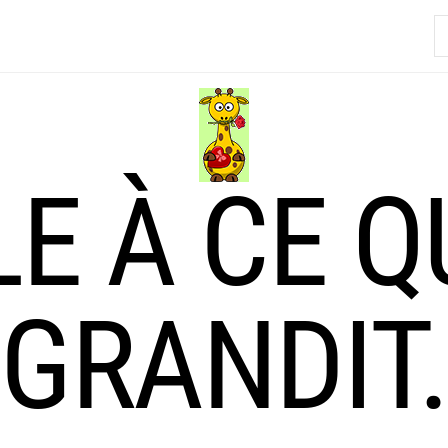
R
LE À CE Q
GRANDIT.