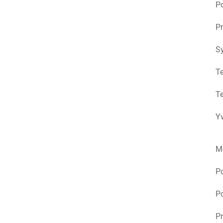
Po
Pr
S
Te
Te
Yv
M
P
Po
Pr