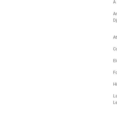
A 
Am
Dj
At
Co
El
Fo
Hi
La
Le