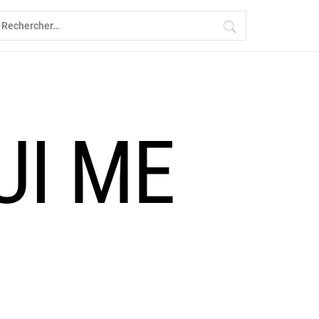
echercher :
UI ME