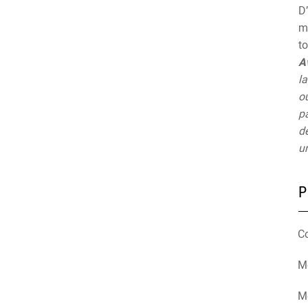
D’
mu
t
A
la
ou
pa
de
un
P
C
Mé
M