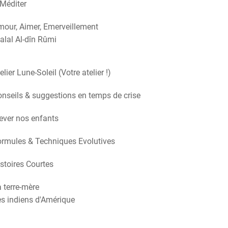
Méditer
our, Aimer, Emerveillement
alal Al-dîn Rûmi
elier Lune-Soleil (Votre atelier !)
nseils & suggestions en temps de crise
ever nos enfants
rmules & Techniques Evolutives
stoires Courtes
 terre-mère
s indiens d'Amérique