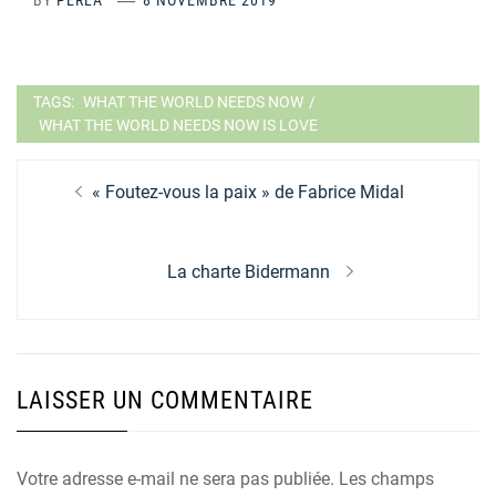
BY
PERLA
8 NOVEMBRE 2019
TAGS:
WHAT THE WORLD NEEDS NOW
/
WHAT THE WORLD NEEDS NOW IS LOVE
Navigation
Previous
« Foutez-vous la paix » de Fabrice Midal
de
post:
l’article
Next
La charte Bidermann
post:
LAISSER UN COMMENTAIRE
Votre adresse e-mail ne sera pas publiée.
Les champs