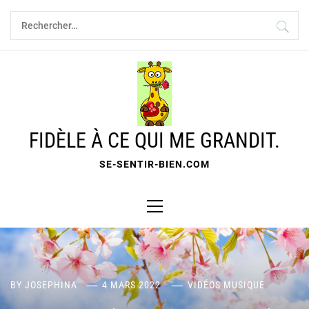
Skip
Rechercher :
to
content
FIDÈLE À CE QUI ME GRANDIT.
SE-SENTIR-BIEN.COM
Primary
Menu
BY
JOSEPHINA
4 MARS 2022
VIDÉOS MUSIQUE