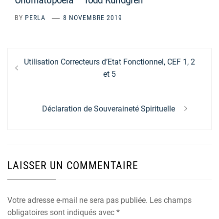
BY
PERLA
8 NOVEMBRE 2019
Navigation
Previous
Utilisation Correcteurs d’Etat Fonctionnel, CEF 1, 2
de
post:
et 5
l’article
Next
Déclaration de Souveraineté Spirituelle
post:
LAISSER UN COMMENTAIRE
Votre adresse e-mail ne sera pas publiée.
Les champs
obligatoires sont indiqués avec
*