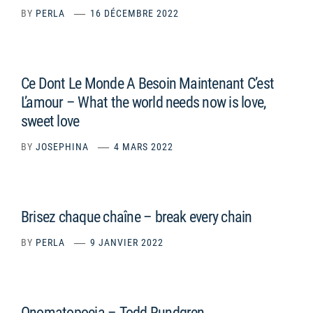
BY
PERLA
16 DÉCEMBRE 2022
Ce Dont Le Monde A Besoin Maintenant C’est
L’amour – What the world needs now is love,
sweet love
BY
JOSEPHINA
4 MARS 2022
Brisez chaque chaîne – break every chain
BY
PERLA
9 JANVIER 2022
Onomatopoeia – Todd Rundgren