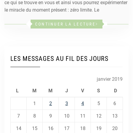
ce qui se trouve en vous et ainsi vous pourrez expérimenter
le miracle du moment présent : zéro limite. Le
CONTINUER LA LECTURE
LES MESSAGES AU FIL DES JOURS
janvier 2019
L
M
M
J
V
S
D
1
2
3
4
5
6
7
8
9
10
11
12
13
14
15
16
17
18
19
20