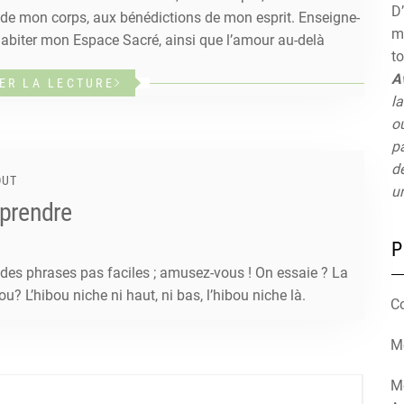
D’
s de mon corps, aux bénédictions de mon esprit. Enseigne-
mu
habiter mon Espace Sacré, ainsi que l’amour au-delà
t
A
ER LA LECTURE
la
ou
pa
de
OUT
un
mprendre
P
r des phrases pas faciles ; amusez-vous ! On essaie ? La
ou? L’hibou niche ni haut, ni bas, l’hibou niche là.
C
Mé
M