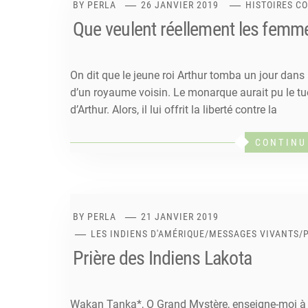
BY
PERLA
26 JANVIER 2019
HISTOIRES C
Que veulent réellement les femm
On dit que le jeune roi Arthur tomba un jour dans
d’un royaume voisin. Le monarque aurait pu le tue
d’Arthur. Alors, il lui offrit la liberté contre la
CONTINU
BY
PERLA
21 JANVIER 2019
LES INDIENS D'AMÉRIQUE
/
MESSAGES VIVANTS
/
Prière des Indiens Lakota
Wakan Tanka*, O Grand Mystère, enseigne-moi à 