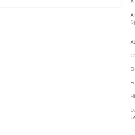
A 
Am
Dj
At
Co
El
Fo
Hi
La
Le