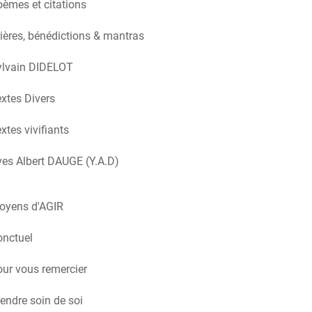
èmes et citations
ières, bénédictions & mantras
ylvain DIDELOT
xtes Divers
xtes vivifiants
es Albert DAUGE (Y.A.D)
oyens d'AGIR
onctuel
ur vous remercier
endre soin de soi