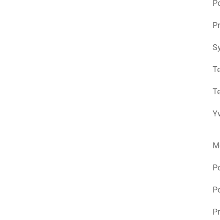
Po
Pr
S
Te
Te
Yv
M
P
Po
Pr