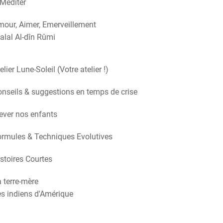
Méditer
our, Aimer, Emerveillement
alal Al-dîn Rûmi
elier Lune-Soleil (Votre atelier !)
nseils & suggestions en temps de crise
ever nos enfants
rmules & Techniques Evolutives
stoires Courtes
 terre-mère
s indiens d'Amérique