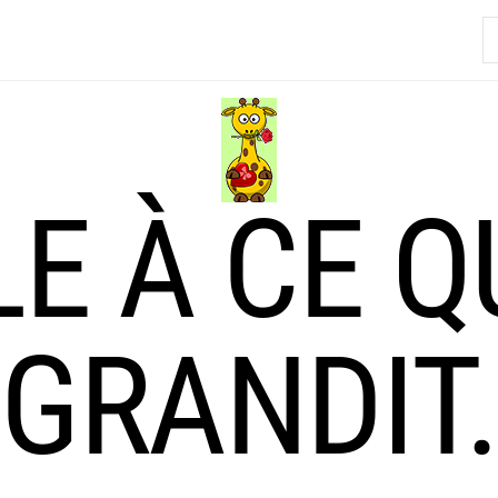
R
LE À CE Q
GRANDIT.