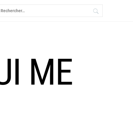
echercher :
UI ME