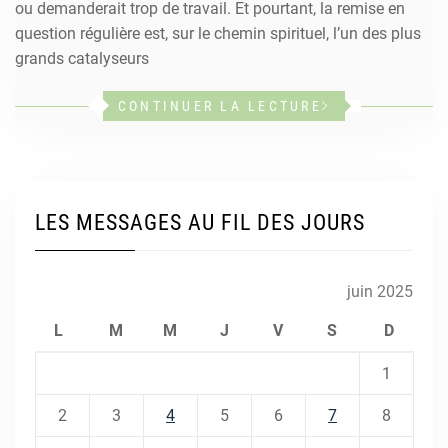
ou demanderait trop de travail. Et pourtant, la remise en
question régulière est, sur le chemin spirituel, l’un des plus
grands catalyseurs
CONTINUER LA LECTURE
LES MESSAGES AU FIL DES JOURS
juin 2025
L
M
M
J
V
S
D
1
2
3
4
5
6
7
8