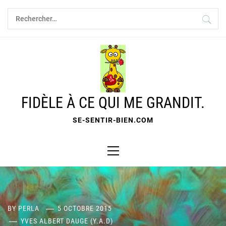
Skip
Rechercher :
to
content
FIDÈLE À CE QUI ME GRANDIT.
SE-SENTIR-BIEN.COM
Primary
Menu
BY
PERLA
5 OCTOBRE 2015
YVES ALBERT DAUGE (Y.A.D)