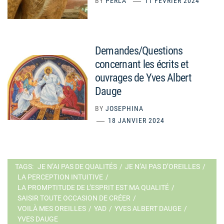
BY
PERLA
11 FÉVRIER 2024
Demandes/Questions
concernant les écrits et
ouvrages de Yves Albert
Dauge
BY
JOSEPHINA
18 JANVIER 2024
TAGS:
JE N’AI PAS DE QUALITÉS
/
JE N’AI PAS D’OREILLES
/
LA PERCEPTION INTUITIVE
/
LA PROMPTITUDE DE L’ESPRIT EST MA QUALITÉ
/
SAISIR TOUTE OCCASION DE CRÉER
/
VOILÀ MES OREILLES
/
YAD
/
YVES ALBERT DAUGE
/
YVES DAUGE