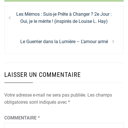
Navigation
Previous
Les Mémos : Suis-je Prête à Changer ? 2e Jour :
de
post:
Oui, je le mérite ! (inspirés de Louise L. Hay)
l’article
Next
Le Guerrier dans la Lumière – L’amour armé
post:
LAISSER UN COMMENTAIRE
Votre adresse e-mail ne sera pas publiée.
Les champs
obligatoires sont indiqués avec
*
COMMENTAIRE
*