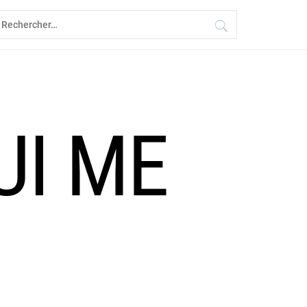
echercher :
UI ME