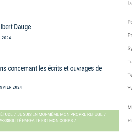
Le
Po
Albert Dauge
Pr
R 2024
S
Te
 concernant les écrits et ouvrages de
Te
NVIER 2024
Yv
M
UIÉTUDE
/
JE SUIS EN MOI-MÊME MON PROPRE REFUGE
/
P
PASSIBILITÉ PARFAITE EST MON CORPS
/