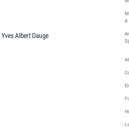
Mé
M
A 
Am
n Yves Albert Dauge
Dj
At
Co
El
Fo
Hi
La