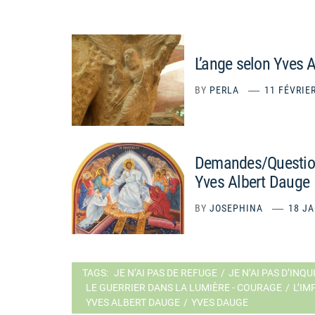
L’ange selon Yves 
BY
PERLA
11 FÉVRIE
Demandes/Questions
Yves Albert Dauge
BY
JOSEPHINA
18 JA
TAGS:
JE N’AI PAS DE REFUGE
/
JE N’AI PAS D’INQ
LE GUERRIER DANS LA LUMIÈRE - COURAGE
/
L’IM
YVES ALBERT DAUGE
/
YVES DAUGE