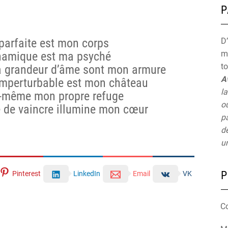
P
 parfaite est mon corps
D’
mu
dynamique est ma psyché
t
 la grandeur d’âme sont mon armure
A
t imperturbable est mon château
la
oi-même mon propre refuge
ou
de de vaincre illumine mon cœur
pa
de
un
P
Pinterest
LinkedIn
Email
VK
C