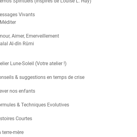
mos Spirituels (inspirés de Louise L. Hay)
essages Vivants
Méditer
our, Aimer, Emerveillement
alal Al-dîn Rûmi
elier Lune-Soleil (Votre atelier !)
nseils & suggestions en temps de crise
ever nos enfants
rmules & Techniques Evolutives
stoires Courtes
 terre-mère