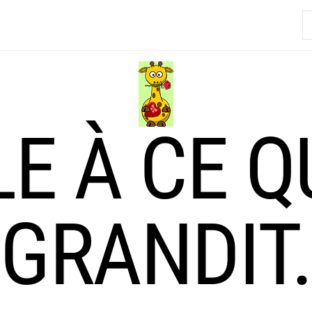
R
LE À CE Q
GRANDIT.