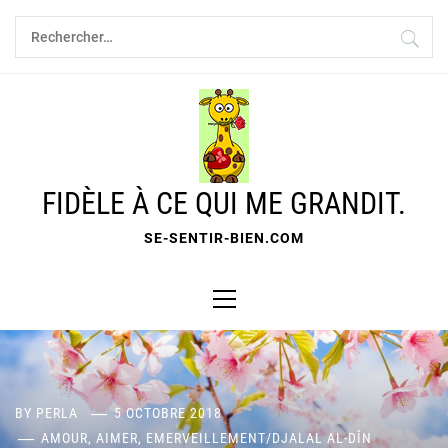
Skip
Rechercher :
to
content
FIDÈLE À CE QUI ME GRANDIT.
SE-SENTIR-BIEN.COM
Primary
Menu
BY
PERLA
5 OCTOBRE 2018
AMOUR, AIMER, EMERVEILLEMENT
/
DJALAL AL-DÎN