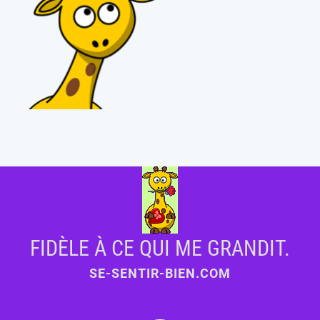
FIDÈLE À CE QUI ME GRANDIT.
SE-SENTIR-BIEN.COM