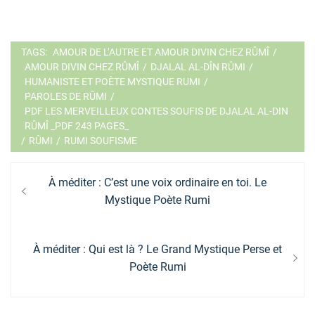
TAGS:
AMOUR DE L’AUTRE ET AMOUR DIVIN CHEZ RÛMÎ
/
AMOUR DIVIN CHEZ RÛMÎ
/
DJALAL AL-DÎN RÛMI
/
HUMANISTE ET POÈTE MYSTIQUE RUMI
/
PAROLES DE RÛMI
/
PDF LES MERVEILLEUX CONTES SOUFIS DE DJALAL AL-DIN
RÛMÎ _PDF 243 PAGES_
/
RÛMI
/
RUMI SOUFISME
Navigation
Previous
À méditer : C’est une voix ordinaire en toi. Le
de
post:
Mystique Poète Rumi
l’article
Next
À méditer : Qui est là ? Le Grand Mystique Perse et
post:
Poète Rumi