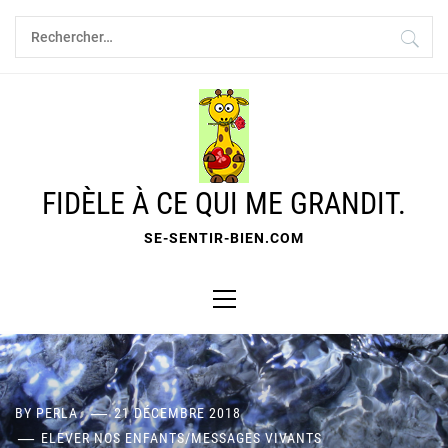
Skip
Rechercher :
to
content
FIDÈLE À CE QUI ME GRANDIT.
SE-SENTIR-BIEN.COM
Primary
Menu
BY
PERLA
21 DÉCEMBRE 2018
ELEVER NOS ENFANTS
/
MESSAGES VIVANTS