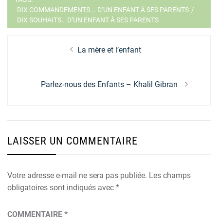
DIX COMMANDEMENTS … D’UN ENFANT À SES PARENTS
/
DIX SOUHAITS… D’UN ENFANT À SES PARENTS
Navigation
Previous
La mère et l’enfant
de
post:
l’article
Next
Parlez-nous des Enfants – Khalil Gibran
post:
LAISSER UN COMMENTAIRE
Votre adresse e-mail ne sera pas publiée.
Les champs
obligatoires sont indiqués avec
*
COMMENTAIRE
*