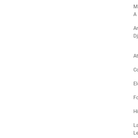
M
A 
Am
Dj
At
Co
El
Fo
Hi
La
Le