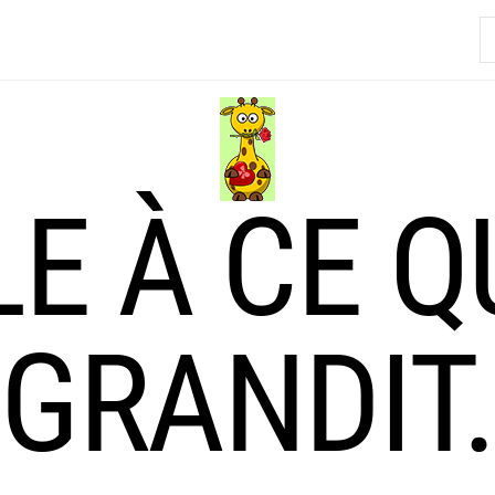
R
LE À CE Q
GRANDIT.