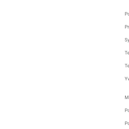
Po
Pr
S
Te
Te
Yv
M
P
Po