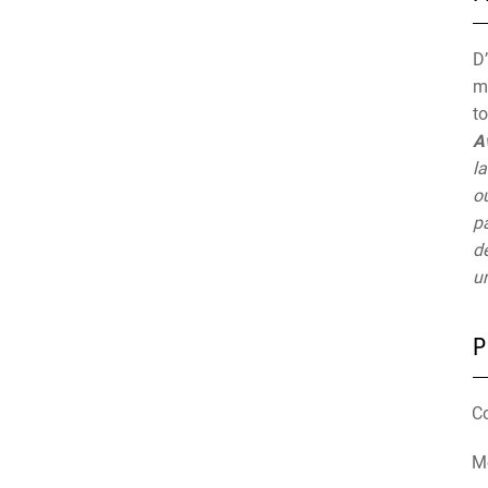
D’
mu
t
A
la
ou
pa
de
un
P
C
Mé