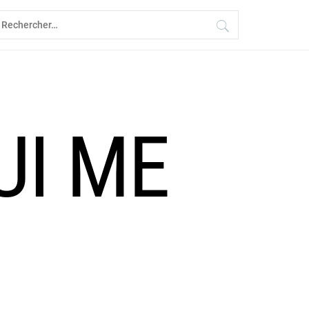
echercher :
UI ME