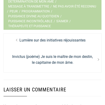
DÉTERMINATION DE MON ÂME
/
MESSAGE À TRANSMETTRE
/
NE PAS AVOIR ÉTÉ RECONNU
/
PEUR
/
PROGRAMMATION
/
PUISSANCE DIVINE AU QUOTIDIEN
/
PUISSANCE INCONTRÔLABLE
/
S'AIMER
/
THÉRAPEUTE ET PUISSANCE
Navigation
Previous
Lumière sur des initiatives réjouissantes
de
post:
l’article
Next
Invictus (poème) Je suis le maître de mon destin,
post:
le capitaine de mon âme.
LAISSER UN COMMENTAIRE