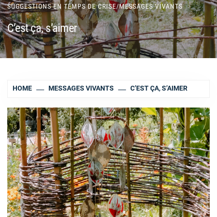
SUGGESTIONS EN TEMPS DE CRISE
/
MESSAGES VIVANTS
C’est ça, s’aimer
HOME
MESSAGES VIVANTS
C’EST ÇA, S’AIMER