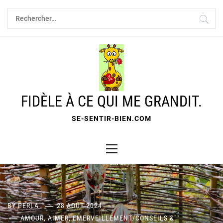
Skip
Rechercher :
to
content
FIDÈLE À CE QUI ME GRANDIT.
SE-SENTIR-BIEN.COM
Primary
Menu
BY
PERLA
28 AOÛT 2024
AMOUR, AIMER, EMERVEILLEMENT
/
CONSEILS &