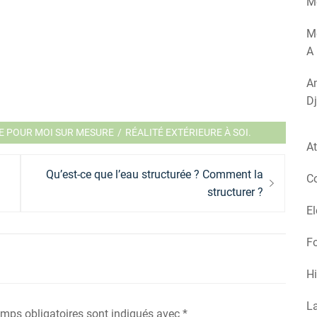
Mé
M
A 
Am
Dj
ÉE POUR MOI SUR MESURE
/
RÉALITÉ EXTÉRIEURE À SOI.
At
Next
Qu’est-ce que l’eau structurée ? Comment la
Co
post:
structurer ?
El
Fo
Hi
La
mps obligatoires sont indiqués avec
*