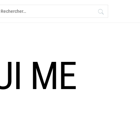
echercher :
UI ME