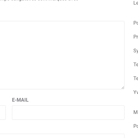
Le
Po
Pr
S
Te
Te
Yv
E-MAIL
M
P