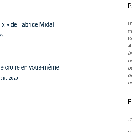
P
ix » de Fabrice Midal
D’
mu
22
t
A
la
ou
de croire en vous-même
pa
de
BRE 2020
un
P
C