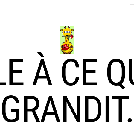
R
LE À CE Q
GRANDIT.