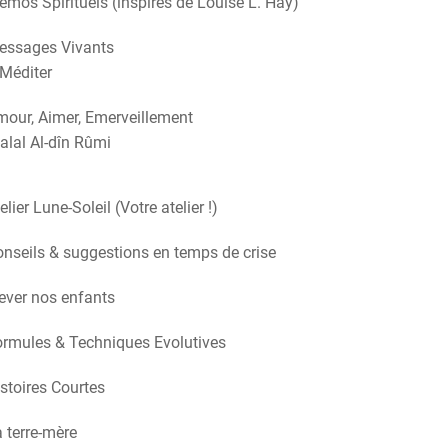
mos Spirituels (inspirés de Louise L. Hay)
essages Vivants
Méditer
our, Aimer, Emerveillement
alal Al-dîn Rûmi
elier Lune-Soleil (Votre atelier !)
nseils & suggestions en temps de crise
ever nos enfants
rmules & Techniques Evolutives
stoires Courtes
 terre-mère