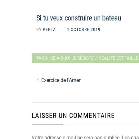
Si tu veux construire un bateau
BY
PERLA
1 OCTOBRE 2019
TAGS:
CE À QUOI JE RÉSISTE
/
RÉALITÉ EST TAILL
Navigation
Previous
de
Exercice de l’Amen
post:
l’article
LAISSER UN COMMENTAIRE
Votre adresse e-mail ne sera pas publiée.
Les cha