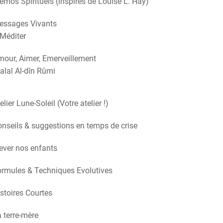
mos Spirituels (inspirés de Louise L. Hay)
essages Vivants
Méditer
our, Aimer, Emerveillement
alal Al-dîn Rûmi
elier Lune-Soleil (Votre atelier !)
nseils & suggestions en temps de crise
ever nos enfants
rmules & Techniques Evolutives
stoires Courtes
 terre-mère