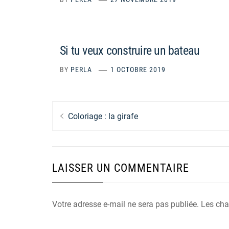
Si tu veux construire un bateau
BY
PERLA
1 OCTOBRE 2019
Navigation
Previous
Coloriage : la girafe
de
post:
l’article
LAISSER UN COMMENTAIRE
Votre adresse e-mail ne sera pas publiée.
Les cha