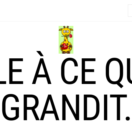
R
LE À CE Q
GRANDIT.