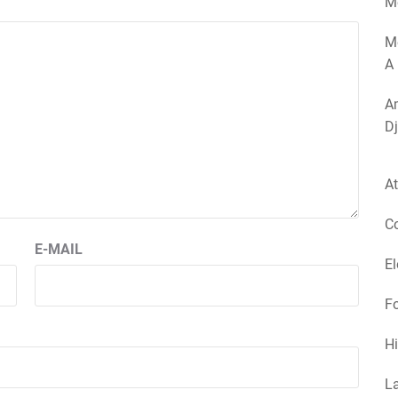
Mé
M
A 
Am
Dj
At
Co
E-MAIL
El
Fo
Hi
La