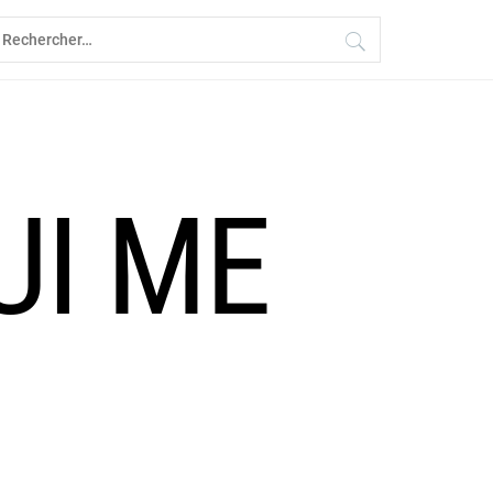
echercher :
UI ME