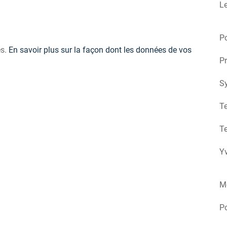
Le
Po
es.
En savoir plus sur la façon dont les données de vos
Pr
S
Te
Te
Yv
M
P