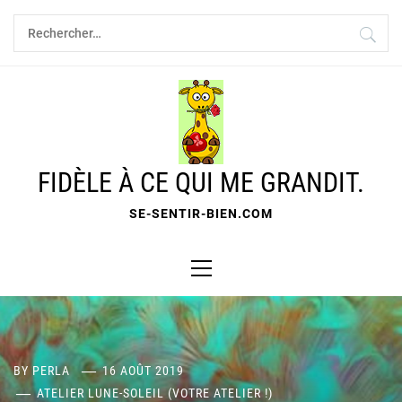
Skip
Rechercher :
to
content
FIDÈLE À CE QUI ME GRANDIT.
SE-SENTIR-BIEN.COM
Primary
Menu
BY
PERLA
16 AOÛT 2019
ATELIER LUNE-SOLEIL (VOTRE ATELIER !)