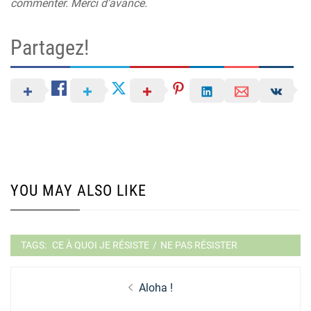
commenter. Merci d’avance.
Partagez!
YOU MAY ALSO LIKE
TAGS:
CE À QUOI JE RÉSISTE
/
NE PAS RÉSISTER
Navigation
Previous
Aloha !
de
post: