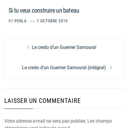
Si tu veux construire un bateau
BY
PERLA
1 OCTOBRE 2019
Navigation
Previous
Le credo d’un Guerrier Samouraï
de
post:
l’article
Next
Le credo d’un Guerrier Samouraï (intégral)
post:
LAISSER UN COMMENTAIRE
Votre adresse e-mail ne sera pas publiée.
Les champs