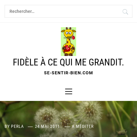
Skip
Rechercher :
to
content
FIDÈLE À CE QUI ME GRANDIT.
SE-SENTIR-BIEN.COM
Primary
Menu
BY
PERLA
24 MAI 2011
A MÉDITER