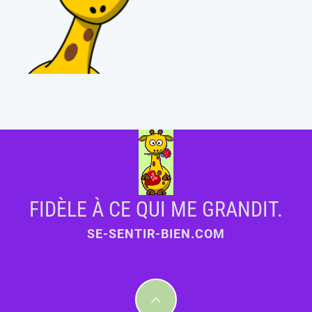
FIDÈLE À CE QUI ME GRANDIT.
SE-SENTIR-BIEN.COM