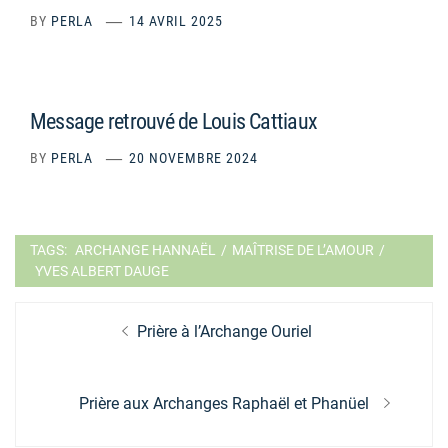
BY
PERLA
14 AVRIL 2025
Message retrouvé de Louis Cattiaux
BY
PERLA
20 NOVEMBRE 2024
TAGS:
ARCHANGE HANNAËL
/
MAÎTRISE DE L’AMOUR
/
YVES ALBERT DAUGE
Navigation
Previous
Prière à l’Archange Ouriel
de
post:
l’article
Next
Prière aux Archanges Raphaël et Phanüel
post: