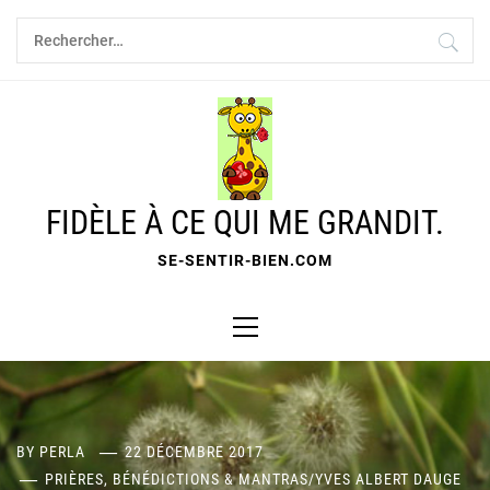
Skip
Rechercher :
to
content
FIDÈLE À CE QUI ME GRANDIT.
SE-SENTIR-BIEN.COM
Primary
Menu
BY
PERLA
22 DÉCEMBRE 2017
PRIÈRES, BÉNÉDICTIONS & MANTRAS
/
YVES ALBERT DAUGE