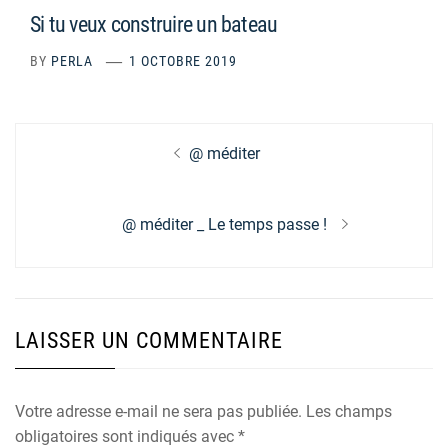
Si tu veux construire un bateau
BY
PERLA
1 OCTOBRE 2019
Navigation
Previous
@ méditer
de
post:
l’article
Next
@ méditer _ Le temps passe !
post:
LAISSER UN COMMENTAIRE
Votre adresse e-mail ne sera pas publiée.
Les champs
obligatoires sont indiqués avec
*