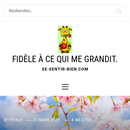
Skip
Rechercher :
to
content
FIDÈLE À CE QUI ME GRANDIT.
SE-SENTIR-BIEN.COM
Primary
Menu
BY
PERLA
22 MARS 2015
A MÉDITER