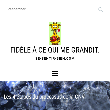
Skip
Rechercher :
to
content
FIDÈLE À CE QUI ME GRANDIT.
SE-SENTIR-BIEN.COM
Primary
Menu
Les 4 étapes du processus de la CNV