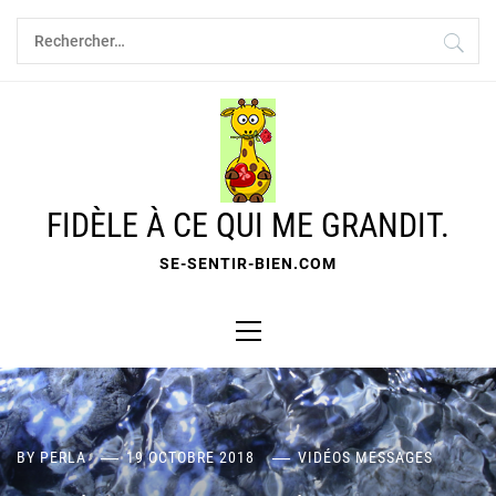
Skip
Rechercher :
to
content
FIDÈLE À CE QUI ME GRANDIT.
SE-SENTIR-BIEN.COM
Primary
Menu
BY
PERLA
19 OCTOBRE 2018
VIDÉOS MESSAGES