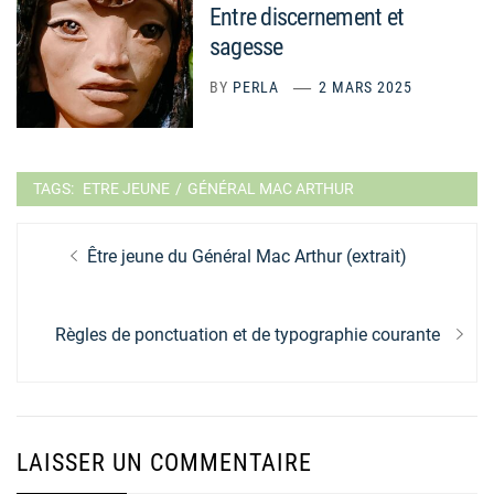
Entre discernement et
sagesse
BY
PERLA
2 MARS 2025
TAGS:
ETRE JEUNE
/
GÉNÉRAL MAC ARTHUR
Navigation
Previous
Être jeune du Général Mac Arthur (extrait)
de
post:
l’article
Next
Règles de ponctuation et de typographie courante
post:
LAISSER UN COMMENTAIRE