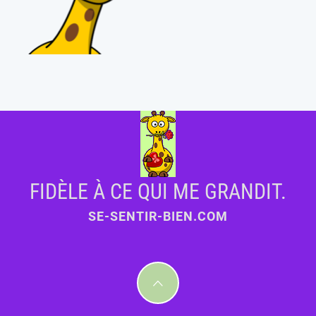
FIDÈLE À CE QUI ME GRANDIT.
SE-SENTIR-BIEN.COM