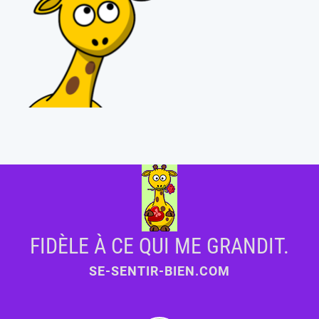
FIDÈLE À CE QUI ME GRANDIT.
SE-SENTIR-BIEN.COM