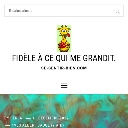
Skip
Rechercher :
to
content
FIDÈLE À CE QUI ME GRANDIT.
SE-SENTIR-BIEN.COM
Primary
Menu
BY
PERLA
11 DÉCEMBRE 2022
YVES ALBERT DAUGE (Y.A.D)