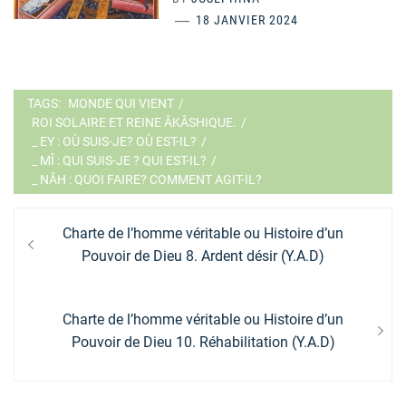
18 JANVIER 2024
TAGS:
MONDE QUI VIENT
/
ROI SOLAIRE ET REINE ÂKÂSHIQUE.
/
_ EY : OÙ SUIS-JE? OÙ EST-IL?
/
_ MÎ : QUI SUIS-JE ? QUI EST-IL?
/
_ NÂH : QUOI FAIRE? COMMENT AGIT-IL?
Navigation
Previous
Charte de l’homme véritable ou Histoire d’un
de
post:
Pouvoir de Dieu 8. Ardent désir (Y.A.D)
l’article
Next
Charte de l’homme véritable ou Histoire d’un
post:
Pouvoir de Dieu 10. Réhabilitation (Y.A.D)