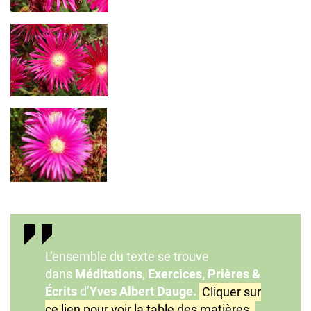
L’ensemble du texte se trouve
dans
Méditations, Exercices, Prières &
Écrits
d’
Yves Albert Dauge.
Cliquer sur
ce lien pour voir la table des matières.