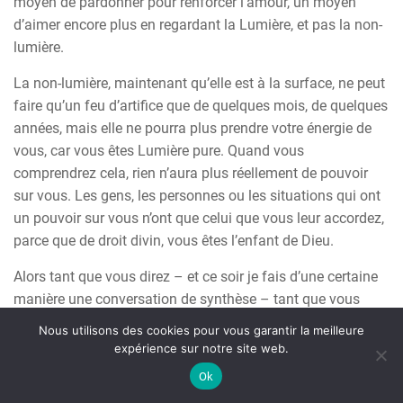
moyen de pardonner pour renforcer l’amour, un moyen
d’aimer encore plus en regardant la Lumière, et pas la non-
lumière.
La non-lumière, maintenant qu’elle est à la surface, ne peut
faire qu’un feu d’artifice que de quelques mois, de quelques
années, mais elle ne pourra plus prendre votre énergie de
vous, car vous êtes Lumière pure. Quand vous
comprendrez cela, rien n’aura plus réellement de pouvoir
sur vous. Les gens, les personnes ou les situations qui ont
un pouvoir sur vous n’ont que celui que vous leur accordez,
parce que de droit divin, vous êtes l’enfant de Dieu.
Alors tant que vous direz – et ce soir je fais d’une certaine
manière une conversation de synthèse – tant que vous
direz «
on n’a pas le choix
», sachez que vous aurez raison,
Nous utilisons des cookies pour vous garantir la meilleure
vous n’aurez pas le choix, mais quand vous direz « la
expérience sur notre site web.
Lumière doit éclairer chacun de mes choix ; l’Amour doit
Ok
éclairer chacun de mes choix », la possibilité de choix