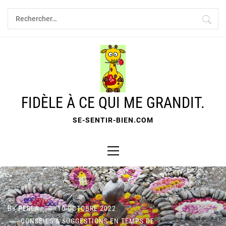
Skip
Rechercher :
to
content
FIDÈLE À CE QUI ME GRANDIT.
SE-SENTIR-BIEN.COM
Primary
Menu
BY
PERLA
10 OCTOBRE 2022
CONSEILS & SUGGESTIONS EN TEMPS DE