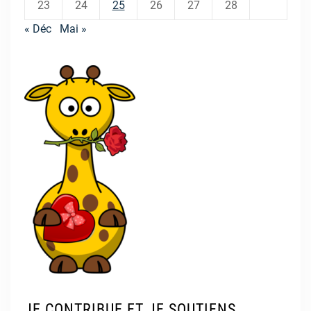
23
24
25
26
27
28
« Déc
Mai »
JE CONTRIBUE ET JE SOUTIENS