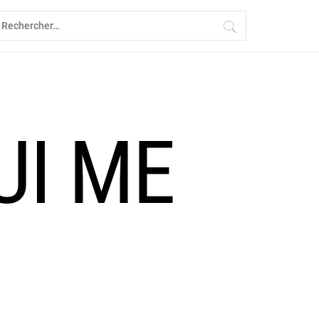
echercher :
UI ME