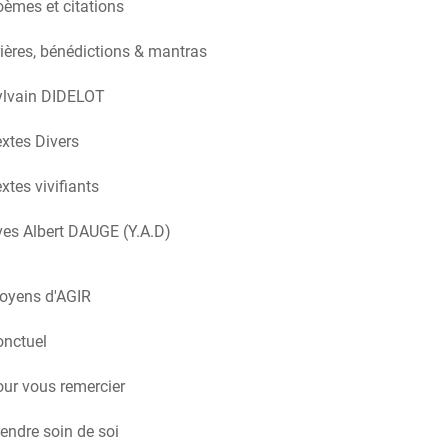
èmes et citations
ières, bénédictions & mantras
ylvain DIDELOT
xtes Divers
xtes vivifiants
es Albert DAUGE (Y.A.D)
oyens d'AGIR
onctuel
ur vous remercier
endre soin de soi