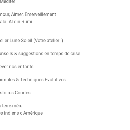
Méditer
our, Aimer, Emerveillement
alal Al-dîn Rûmi
elier Lune-Soleil (Votre atelier !)
nseils & suggestions en temps de crise
ever nos enfants
rmules & Techniques Evolutives
stoires Courtes
 terre-mère
s indiens d'Amérique