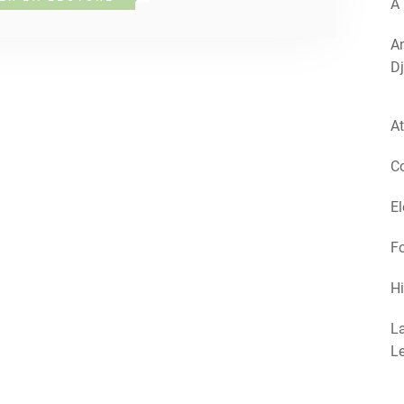
A 
Am
Dj
At
Co
El
Fo
Hi
La
Le