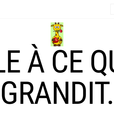
R
LE À CE Q
GRANDIT.