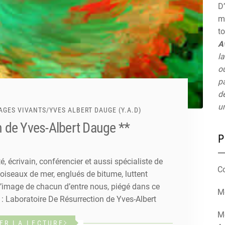
D’
mu
t
A
la
ou
pa
de
un
AGES VIVANTS
/
YVES ALBERT DAUGE (Y.A.D)
n de Yves-Albert Dauge **
P
, écrivain, conférencier et aussi spécialiste de
C
s oiseaux de mer, englués de bitume, luttent
l’image de chacun d’entre nous, piégé dans ce
Mé
: Laboratoire De Résurrection de Yves-Albert
M
ER LA LECTURE