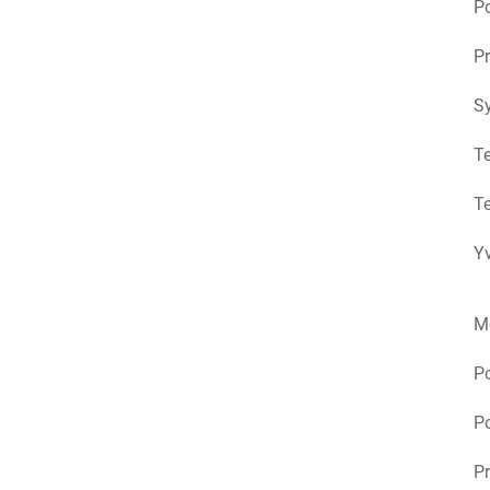
Po
Pr
S
Te
Te
Yv
M
P
Po
Pr