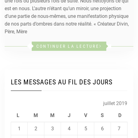
une fois ou plusieurs fois de suite. Nous nettoyons ce qui
est en nous. L’autre n’étant qu’un miroir, une projection
d’une partie de nous-mêmes, une manifestation physique
de nos parts d’ombres dans notre réalité. « Créateur Divin,
Père, Mère
CONTINUER LA LECTURE
LES MESSAGES AU FIL DES JOURS
juillet 2019
L
M
M
J
V
S
D
1
2
3
4
5
6
7