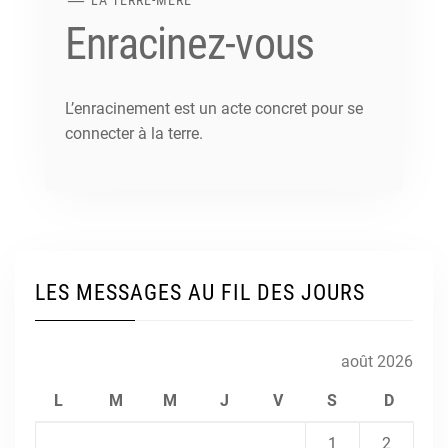
Enracinez-vous
L’enracinement est un acte concret pour se
connecter à la terre.
LES MESSAGES AU FIL DES JOURS
août 2026
L
M
M
J
V
S
D
1
2